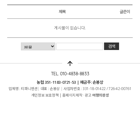
제목
글쓴이
게시물이 없습니다.
arrow_upward
TEL. 010-4838-8833
농협 351-1183-0721-53 | 예금주: 손봉상
업체명 : 티파니펜션
|
대표 : 손봉상
|
사업자번호 : 331-18-01422 / 726-42-00761
개인정보 보호정책
|
홈페이지제작 · 광고
여행의완성