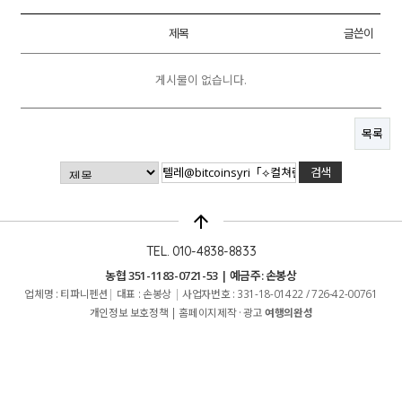
제목
글쓴이
게시물이 없습니다.
목록
arrow_upward
TEL. 010-4838-8833
농협 351-1183-0721-53 | 예금주: 손봉상
업체명 : 티파니펜션
|
대표 : 손봉상
|
사업자번호 : 331-18-01422 / 726-42-00761
개인정보 보호정책
|
홈페이지제작 · 광고
여행의완성