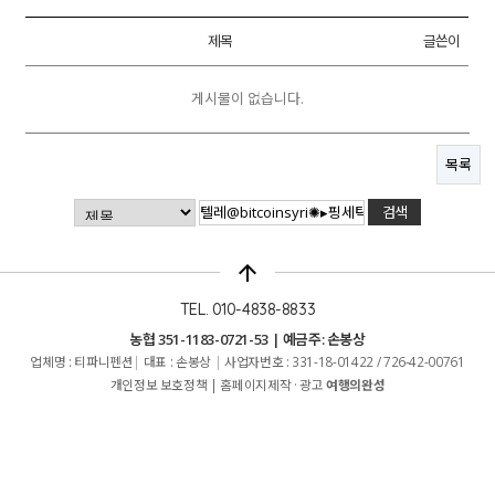
제목
글쓴이
게시물이 없습니다.
목록
arrow_upward
TEL. 010-4838-8833
농협 351-1183-0721-53 | 예금주: 손봉상
업체명 : 티파니펜션
|
대표 : 손봉상
|
사업자번호 : 331-18-01422 / 726-42-00761
개인정보 보호정책
|
홈페이지제작 · 광고
여행의완성