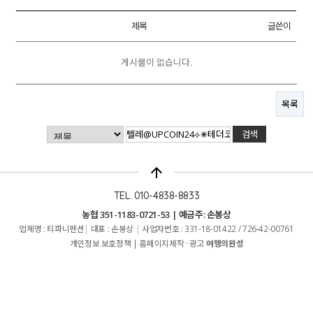
제목
글쓴이
게시물이 없습니다.
목록
arrow_upward
TEL. 010-4838-8833
농협 351-1183-0721-53 | 예금주: 손봉상
업체명 : 티파니펜션
|
대표 : 손봉상
|
사업자번호 : 331-18-01422 / 726-42-00761
개인정보 보호정책
|
홈페이지제작 · 광고
여행의완성