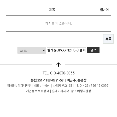
제목
글쓴이
게시물이 없습니다.
목록
arrow_upward
TEL. 010-4838-8833
농협 351-1183-0721-53 | 예금주: 손봉상
업체명 : 티파니펜션
|
대표 : 손봉상
|
사업자번호 : 331-18-01422 / 726-42-00761
개인정보 보호정책
|
홈페이지제작 · 광고
여행의완성