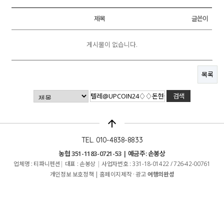
제목
글쓴이
게시물이 없습니다.
목록
arrow_upward
TEL. 010-4838-8833
농협 351-1183-0721-53 | 예금주: 손봉상
업체명 : 티파니펜션
|
대표 : 손봉상
|
사업자번호 : 331-18-01422 / 726-42-00761
개인정보 보호정책
|
홈페이지제작 · 광고
여행의완성