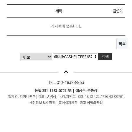
제목
글쓴이
게시물이 없습니다.
목록
arrow_upward
TEL. 010-4838-8833
농협 351-1183-0721-53 | 예금주: 손봉상
업체명 : 티파니펜션
|
대표 : 손봉상
|
사업자번호 : 331-18-01422 / 726-42-00761
개인정보 보호정책
|
홈페이지제작 · 광고
여행의완성