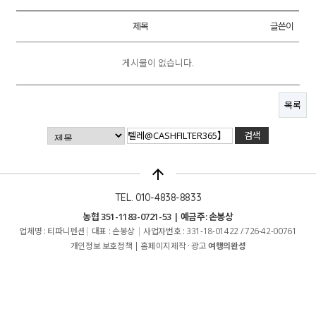
제목
글쓴이
게시물이 없습니다.
목록
arrow_upward
TEL. 010-4838-8833
농협 351-1183-0721-53 | 예금주: 손봉상
업체명 : 티파니펜션
|
대표 : 손봉상
|
사업자번호 : 331-18-01422 / 726-42-00761
개인정보 보호정책
|
홈페이지제작 · 광고
여행의완성